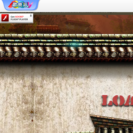
Content on this page requires a newer version of Adobe Flash Player.