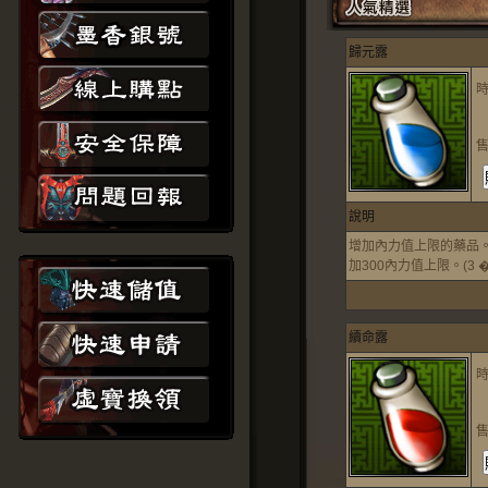
歸元露
說明
增加內力值上限的藥品。
加300內力值上限。(3 �.
續命露