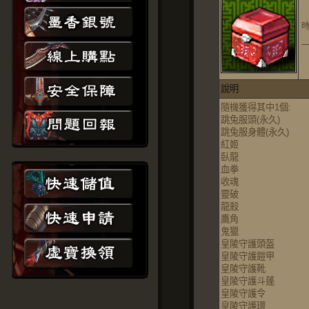
說明
隨機獲得其中1個:
跳兔服頭(永久)
跳兔服身體(永久)
紅姬
臥龍
血拳
收魂
靈破
龍殺
鷹角
鬼獵
皇陵守護頭盔
皇陵守護鎧甲
皇陵守護靴
皇陵守護斗蓬
皇陵守護令
皇陵守護環