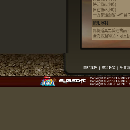
快活符(5小時)
自在符(5小時)
一方參雞湯餐\\\\\\\盒(
使用限制
部份道具為普通物品
全為虛擬物品，可直
關於我們
|
隱私政策
|
免責