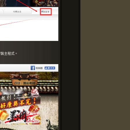
安裝主程式。